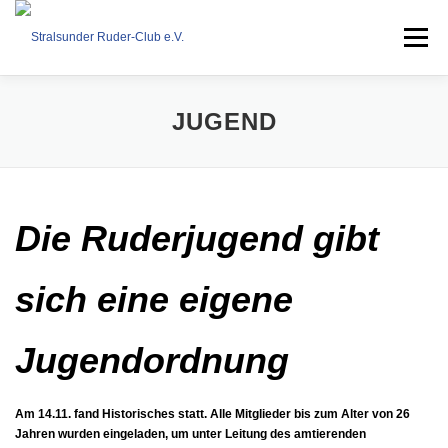
Zum
Inhalt
Menü
springen
VEREIN
RUDERN
COASTAL ROWING
JUGEND
DOWNLOAD
KONTAKT
IMPRESSUM
Die Ruderjugend gibt
sich eine eigene
Jugendordnung
Am 14.11. fand Historisches statt. Alle Mitglieder bis zum Alter von 26
Jahren wurden eingeladen, um unter Leitung des amtierenden