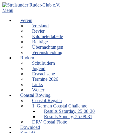
Zum
Inhalt
Menü
springen
Verein
Vorstand
Revier
Kilometertabelle
Beiträge
Übernachtungen
Vereinskleidung
Rudern
Schulrudern
Jugend
Erwachsene
Termine 2026
Links
Wetter
Coastal Rowing
Coastal-Regatta
1. German Coastal Challenge
Results Saturday, 25-08-30
Results Sonday, 25-08-31
DRV Costal Flotte
Download
Kontakt