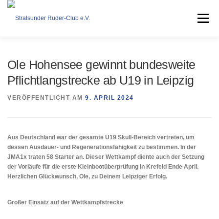
Zum
Inhalt
Menü
springen
VEREIN
RUDERN
COASTAL ROWING
Ole Hohensee gewinnt bundesweite
Pflichtlangstrecke ab U19 in Leipzig
DOWNLOAD
KONTAKT
IMPRESSUM
VERÖFFENTLICHT AM
9. APRIL 2024
Aus Deutschland war der gesamte U19 Skull-Bereich vertreten, um
dessen Ausdauer- und Regenerationsfähigkeit zu bestimmen. In der
JMA1x traten 58 Starter an. Dieser Wettkampf diente auch der Setzung
der Vorläufe für die erste Kleinbootüberprüfung in Krefeld Ende April.
Herzlichen Glückwunsch, Ole, zu Deinem Leipziger Erfolg.
Großer Einsatz auf der Wettkampfstrecke