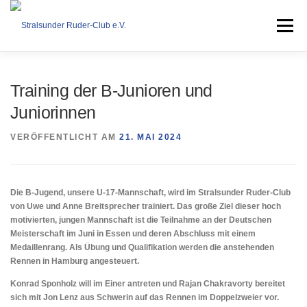
Zum
Inhalt
Menü
springen
VEREIN
RUDERN
COASTAL ROWING
Training der B-Junioren und
Juniorinnen
DOWNLOAD
KONTAKT
IMPRESSUM
VERÖFFENTLICHT AM
21. MAI 2024
Die B-Jugend, unsere U-17-Mannschaft, wird im Stralsunder Ruder-Club
von Uwe und Anne Breitsprecher trainiert. Das große Ziel dieser hoch
motivierten, jungen Mannschaft ist die Teilnahme an der Deutschen
Meisterschaft im Juni in Essen und deren Abschluss mit einem
Medaillenrang. Als Übung und Qualifikation werden die anstehenden
Rennen in Hamburg angesteuert.
Konrad Sponholz will im Einer antreten und Rajan Chakravorty bereitet
sich mit Jon Lenz aus Schwerin auf das Rennen im Doppelzweier vor.