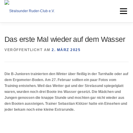
Zum
Inhalt
Menü
springen
VEREIN
RUDERN
COASTAL ROWING
Das erste Mal wieder auf dem Wasser
VERÖFFENTLICHT AM
2. MÄRZ 2025
DOWNLOAD
KONTAKT
IMPRESSUM
Die B-Junioren trainierten den Winter über fleißig in der Turnhalle oder auf
dem Ergometer-Boden. Am 27. Februar sollten ein paar Fotos vom
Training entstehen. Weil das Wetter gut und der Strelasund spiegelglatt
waren, wurden noch drei Boote ins Wasser gesetzt. Die Mädchen und
Jungen genossen die knappe Stunde und mochten gar nicht wieder aus
den Booten aussteigen. Trainer Sebastian Klötzer hatte ein Einsehen und
jeder bekam noch eine kleine Extrarunde.