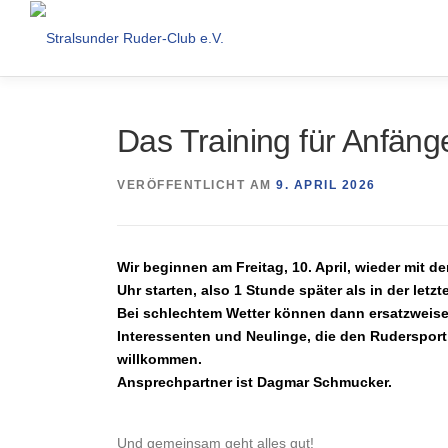
Zum
Inhalt
springen
Das Training für Anfäng
VERÖFFENTLICHT AM
9. APRIL 2026
Wir beginnen am Freitag, 10. April, wieder mit
Uhr starten, also 1 Stunde später als in der letzt
Bei schlechtem Wetter können dann ersatzweise
Interessenten und Neulinge, die den Rudersport
willkommen.
Ansprechpartner ist Dagmar Schmucker.
Und gemeinsam geht alles gut!